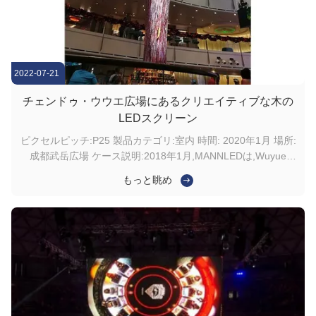
2022-07-21
チェンドゥ・ウウエ広場にあるクリエイティブな木の
LEDスクリーン
ピクセルピッチ:P25 製品カテゴリ:室内 時間: 2020年1月 場所:
成都武岳広場 ケース説明:2018年1月,MANNLEDは,Wuyue
Squareのための創造的な木 LEDスクリーン,P6カスタマイズさ
もっと眺め
れたLEDディスプレイを設計しました.上から地面まで広がる
ホールの真ん中にゆっくりとタンクにシリンダーから変更 ...