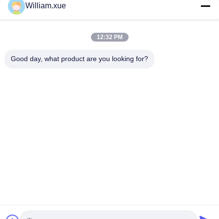
ソーシャルメディア
William.xue
12:32 PM
迅速な連絡
Good day, what product are you looking for?
電話番号
86--18682161132
電子メール
william.xue@foxmail.com
アドレス
3階 建物1 ホンファ・ジアトリハイテクパーク タントーコミ
ュニティ シャイアン通り シェンゼン市
プライバシーポリシー
|
地図
中国の良質 屋外のフル カラーLEDスクリーン 製造者。版権の©
2022-2026 Shenzhen Mannled Photoelectric Technology Co., Ltd