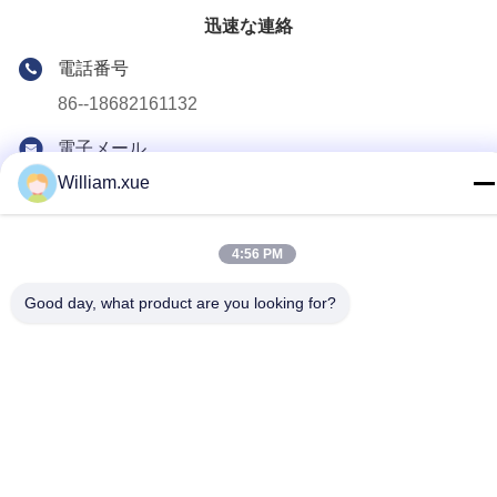
迅速な連絡
電話番号
86--18682161132
電子メール
william.xue@foxmail.com
William.xue
アドレス
3階 建物1 ホンファ・ジアトリハイテクパーク タントーコミ
4:56 PM
ュニティ シャイアン通り シェンゼン市
Good day, what product are you looking for?
プライバシーポリシー
|
地図
中国の良質 屋外のフル カラーLEDスクリーン 製造者。版権の©
2022-2026 Shenzhen Mannled Photoelectric Technology Co., Ltd
. 複製権所有。