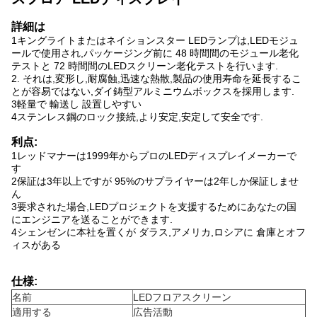
詳細は
1キングライトまたはネイションスター LEDランプは,LEDモジュ
ールで使用され,パッケージング前に 48 時間間のモジュール老化
テストと 72 時間間のLEDスクリーン老化テストを行います.
2. それは,変形し,耐腐蝕,迅速な熱散,製品の使用寿命を延長するこ
とが容易ではない,ダイ鋳型アルミニウムボックスを採用します.
3軽量で 輸送し 設置しやすい
4ステンレス鋼のロック接続,より安定,安定して安全です.
利点:
1レッドマナーは1999年からプロのLEDディスプレイメーカーで
す
2保証は3年以上ですが 95%のサプライヤーは2年しか保証しませ
ん
3要求された場合,LEDプロジェクトを支援するためにあなたの国
にエンジニアを送ることができます.
4シェンゼンに本社を置くが ダラス,アメリカ,ロシアに 倉庫とオフ
ィスがある
仕様:
名前
LEDフロアスクリーン
適用する
広告活動