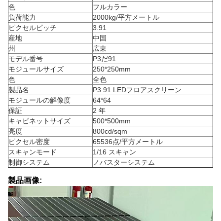
色
フルカラー
負荷能力
2000kg/平方メートル
ピクセルピッチ
3.91
産地
中国
州
広東
モデル番号
P3だ91
モジュールサイズ
250*250mm
色
全色
製品名
P3.91 LEDフロアスクリーン
モジュールの解像度
64*64
保証
2 年
キャビネットサイズ
500*500mm
亮度
800cd/sqm
ピクセル密度
65536点/平方メートル
スキャンモード
1/16 スキャン
制御システム
ノバスターシステム
製品画像: