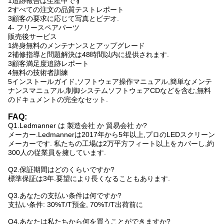
1追跡報告は生産中です
2すべての注文の品質テストレポート
3顧客の要求に応じて写真とビデオ.
4- フリースペアパーツ
販売後サービス
1終身無料のメンテナンスとアップグレード
2補修指導と問題解決は48時間以内に提供されます.
3顧客満足度追跡レポート
4無料の技術者訓練
5インストールガイド,ソフトウェア操作マニュアル,簡単なメンテ
ナンスマニュアル,制御システムソフトウェアCDなどを含む,無料
のドキュメントの完全なセット.
FAQ:
Q1.Ledmanner は 製造会社 か 貿易会社 か?
メーカー.Ledmannerは2017年から5年以上,プロのLEDスクリーン
メーカーです. 私たちの工場は2万平方フィート以上をカバーし,約
300人の従業員を擁しています.
Q2.保証期間はどのくらいですか?
標準保証は3年.要望により長くなることもあります.
Q3.あなたの支払い条件は何ですか?
支払い条件: 30%T/T預金, 70%T/T出荷前に
Q4.あなたは私たちから何を買うことができますか?