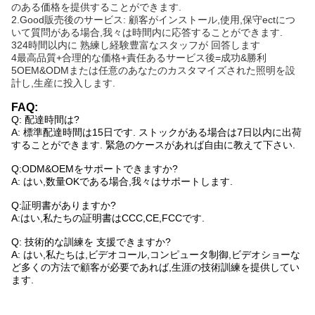
のある価格を提供することができます.
2.Good販売後のサービス: 顧客がインストール,使用,保守ectにつ
いて質問がある場合,我々は時間内に応答することができます.
324時間以内に 熟練し経験豊富なスタッフが 回答します
4最高品質+合理的な価格+責任あるサービス後=成功&勝利
5OEM&ODMまたは任意のあなたのカスタマイズされた照明を設
計し,生産に投入します.
FAQ:
Q: 配達時間は?
A: 標準配達時間は15日です. ストックがある場合は7日以内に出荷
することができます. 緊急のケースがあれば自由に教えて下さい.
Q:ODM&OEMをサポートできますか?
A: はい,数量OKである場合,我々はサポートします.
Q:証明書がありますか?
A:はい,私たちの証明書はCCC,CE,FCCです.
Q: 技術的な訓練を 支援できますか?
A: はい,私たちは,ビデオコール,コンピュータ制御,ビデオショーな
ど多くの方法で顧客が必要であれば,生涯の技術訓練を提供してい
ます.