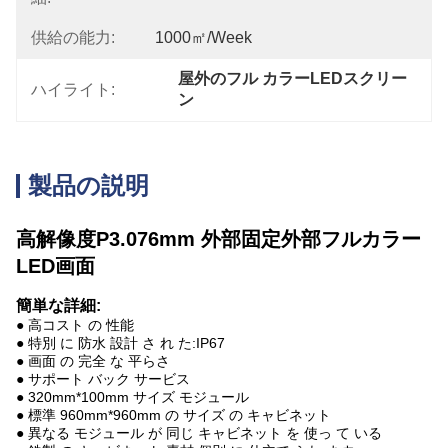
供給の能力:
1000㎡/week
屋外のフル カラーLEDスクリー
ハイライト:
ン
製品の説明
高解像度P3.076mm 外部固定外部フルカラー
LED画面
簡単な詳細:
● 高コスト の 性能
● 特別 に 防水 設計 さ れ た:IP67
● 画面 の 完全 な 平らさ
● サポート バック サービス
● 320mm*100mm サイズ モジュール
● 標準 960mm*960mm の サイズ の キャビネット
● 異なる モジュール が 同じ キャビネット を 使っ て いる