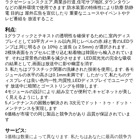
ラクゼーションスクエア,商業歩行道,住宅サブ地区,ダウンタウン
などの屋外環境で使用できます.防水装置の特殊性により防塵 防静
電 目的は 屋外広告を宣伝したり 重要なニュースやイベントやテ
レビ番組を 放送すること
利点:
1グラフィックとテキストの透明性を確保するために,室内ディス
プレイとして10平方メートル以内,同じレベルの赤.緑と青のLEDラ
ンプは,同じ明るさ (± 10%) と波長 (± 2.5mm) が選択されます..
2模块表面をカプセルに塗り込む粘着物は韓国から輸入されていま
す. それは背景色の効果を減少させます. LED屈光光の完全な吸収
の結果として,画面は放送中に影や幽霊を消す.
3. 私たちはプラスチック閉塞の洗練された技術を使用します. 各モ
ジュールの水平の高さは0.1mm未満です. したがって,私たちのデ
ィスプレイは良い色均一性,均質性,LEDディスプレイでユニークで
す 放送中に暗闇とゴーストリングを排除します.
4モジュールの設計により,組み立てが便利で,キャビネットが美し
く見えるようにします.
5メンテナンスの困難が解決され 3次元でドット・トゥ・ドット・
メンテナンスを実現します
6価格が市場での同じ製品と競争力があり 品質が保証されていま
す
サービス:
1価格は数量によって異なります. 私たちはあなたに最高の競争力