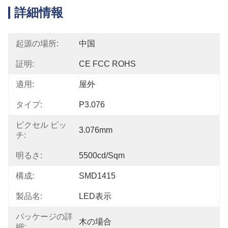
詳細情報
起源の場所:
中国
証明:
CE FCC ROHS
適用:
屋外
タイプ:
P3.076
ピクセル ピッ
3.076mm
チ:
明るさ:
5500cd/sqm
構成:
SMD1415
製品名:
LED表示
パッケージの詳
木の場合
細: