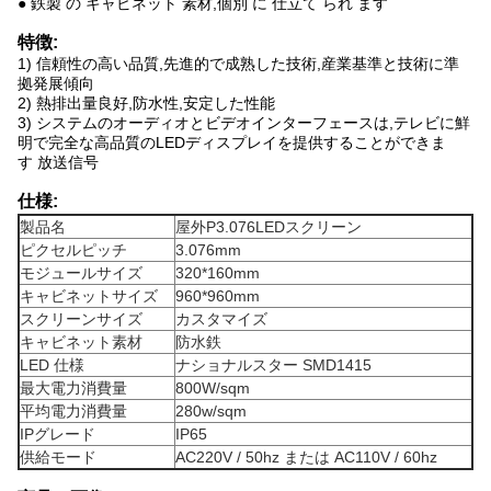
● 鉄製 の キャビネット 素材,個別 に 仕立て られ ます
特徴:
1) 信頼性の高い品質,先進的で成熟した技術,産業基準と技術に準
拠
発展傾向
2) 熱排出量良好,防水性,安定した性能
3) システムのオーディオとビデオインターフェースは,テレビに鮮
明で完全な高品質のLEDディスプレイを提供することができま
す
放送信号
仕様:
製品名
屋外P3.076LEDスクリーン
ピクセルピッチ
3.076mm
モジュールサイズ
320*160mm
キャビネットサイズ
960*960mm
スクリーンサイズ
カスタマイズ
キャビネット素材
防水鉄
LED 仕様
ナショナルスター SMD1415
最大電力消費量
800W/sqm
平均電力消費量
280w/sqm
IPグレード
IP65
供給モード
AC220V / 50hz または AC110V / 60hz