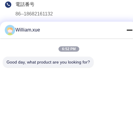
電話番号
86--18682161132
電子メール
William.xue
william.xue@foxmail.com
アドレス
6:52 PM
3階 建物1 ホンファ・ジアトリハイテクパーク タントーコミ
ュニティ シャイアン通り シェンゼン市
Good day, what product are you looking for?
プライバシーポリシー
|
地図
中国の良質 屋外のフル カラーLEDスクリーン 製造者。版権の©
2022-2026 Shenzhen Mannled Photoelectric Technology Co., Ltd
. 複製権所有。