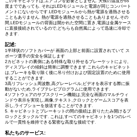
このキャビネットは,エアコンを必要としません. 天候の温度が55
度までであっても. それはLEDモジュールと電源が同じコンパート
メントにないからです.LEDモジュールから熱が電源を過熱させる
こともありません. 熱が電源を過熱させることもありません.その
間,LEDモジュールの背面は開かれた空間に置き,電源は金属ケース
に直接接続されているので,どちらも自然風によって迅速に冷却で
きます.
記述:
1半球状のソフトカバーが 画面の上部と前面に設置されていて ス
ポーツ選手の安全を保証します
2カビネットの裏側にある特殊な取り外せるブレーケットにより,
ディスプレイの傾斜は簡単に調整できます.これらのキャビネット
は,ブレーキを取り除く後に吊り付けおよび固定設置のために使用
することができます.
3高リフレッシュ周波数,高グレーレベル,ビデオを表示する際に振
動がないため,ライブテレビプログラムに使用できます.
4ソフトウェアのサブスクリーン機能は,完全な画面のマルチウィ
ンドウ表示を実現し,画像,テキスト,クロックとゲームスコアを表
示し,ライブショーを放送することができます.
5. キャビネットとブレーキットの間の接続は,折りたたみ開けるブ
ロックとタックルです. これは,すべてのキャビネットを1つのレベ
ルで一貫性を維持できる緊密な高度な接続です.
私たちのサービス: