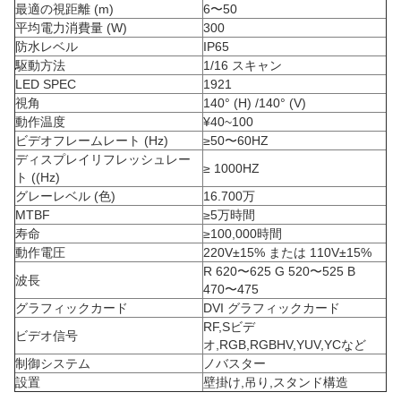
最適の視距離 (m)
6〜50
平均電力消費量 (W)
300
防水レベル
IP65
駆動方法
1/16 スキャン
LED SPEC
1921
視角
140° (H) /140° (V)
動作温度
¥40~100
ビデオフレームレート (Hz)
≥50〜60HZ
ディスプレイリフレッシュレー
≥ 1000HZ
ト ((Hz)
グレーレベル (色)
16.700万
MTBF
≥5万時間
寿命
≥100,000時間
動作電圧
220V±15% または 110V±15%
R 620〜625 G 520〜525 B
波長
470〜475
グラフィックカード
DVI グラフィックカード
RF,Sビデ
ビデオ信号
オ,RGB,RGBHV,YUV,YCなど
制御システム
ノバスター
設置
壁掛け,吊り,スタンド構造