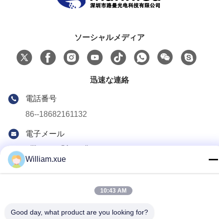
ソーシャルメディア
迅速な連絡
電話番号
86--18682161132
電子メール
william.xue@foxmail.com
William.xue
アドレス
3階 建物1 ホンファ・ジアトリハイテクパーク タントーコミ
ュニティ シャイアン通り シェンゼン市
10:43 AM
Good day, what product are you looking for?