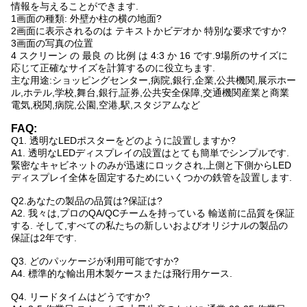
情報を与えることができます.
1画面の種類: 外壁か柱の横の地面?
2画面に表示されるのは テキストかビデオか 特別な要求ですか?
3画面の写真の位置
4 スクリーン の 最良 の 比例 は 4:3 か 16 です.9場所のサイズに
応じて正確なサイズを計算するのに役立ちます.
主な用途:ショッピングセンター,病院,銀行,企業,公共機関,展示ホー
ル,ホテル,学校,舞台,銀行,証券,公共安全保障,交通機関産業と商業
電気,税関,病院,公園,空港,駅,スタジアムなど
FAQ:
Q1. 透明なLEDポスターをどのように設置しますか?
A1. 透明なLEDディスプレイの設置はとても簡単でシンプルです.
緊密なキャビネットのみが迅速にロックされ,上側と下側からLED
ディスプレイ全体を固定するためにいくつかの鉄管を設置します.
Q2.あなたの製品の品質は?保証は?
A2. 我々は,プロのQA/QCチームを持っている 輸送前に品質を保証
する. そして,すべての私たちの新しいおよびオリジナルの製品の
保証は2年です.
Q3. どのパッケージが利用可能ですか?
A4. 標準的な輸出用木製ケースまたは飛行用ケース.
Q4. リードタイムはどうですか?