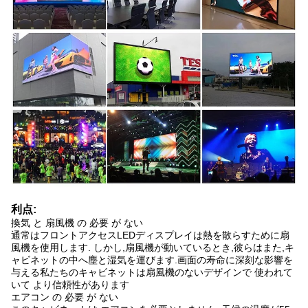
利点:
換気 と 扇風機 の 必要 が ない
通常はフロントアクセスLEDディスプレイは熱を散らすために扇
風機を使用します. しかし,扇風機が動いているとき,彼らはまた,キ
ャビネットの中へ塵と湿気を運びます.画面の寿命に深刻な影響を
与える私たちのキャビネットは扇風機のないデザインで 使われて
いて より信頼性があります
エアコン の 必要 が ない