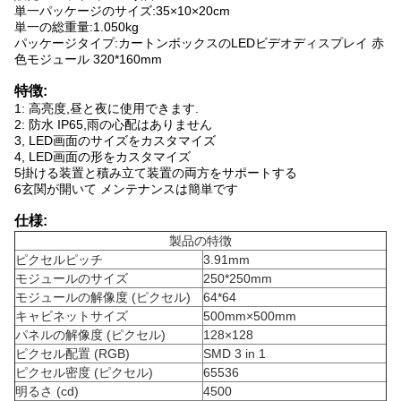
単一パッケージのサイズ:
35×10×20cm
単一の総重量:
1.050kg
パッケージタイプ:
カートンボックスのLEDビデオディスプレイ 赤
色モジュール 320*160mm
特徴:
1: 高亮度,昼と夜に使用できます.
2: 防水 IP65,雨の心配はありません
3, LED画面のサイズをカスタマイズ
4, LED画面の形をカスタマイズ
5掛ける装置と積み立て装置の両方をサポートする
6玄関が開いて メンテナンスは簡単です
仕様:
製品の特徴
ピクセルピッチ
3.91mm
モジュールのサイズ
250*250mm
モジュールの解像度 (ピクセル)
64*64
キャビネットサイズ
500mm×500mm
パネルの解像度 (ピクセル)
128×128
ピクセル配置 (RGB)
SMD 3 in 1
ピクセル密度 (ピクセル)
65536
明るさ (cd)
4500