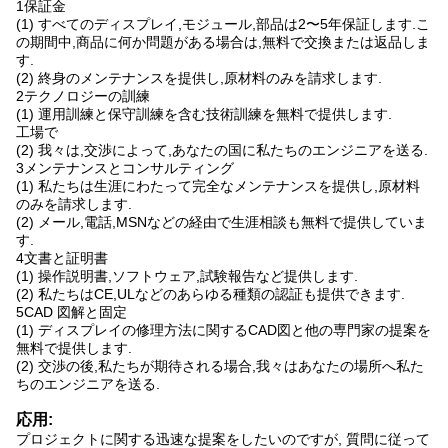
1保証金
(1) すべてのディスプレイ,モジュール,部品は2〜5年保証します.こ
の期間中,商品に何か問題がある場合は,無料で交換または返品しま
す.
(2) 終身のメンテナンスを提供し,原材料のみを請求します.
2テクノロジーの訓練
(1) 運用訓練と保守訓練を含む技術訓練を無料で提供します.
工場で
(2) 我々は,交渉によって,あなたの国に私たちのエンジニアを送る.
3メンテナンスとコンサルティング
(1) 私たちは生涯にわたって完全なメンテナンスを提供し,原材料
のみを請求します.
(2) メール,電話,MSNなどの経由で生涯相談も無料で提供していま
す.
4文書と証明書
(1) 操作説明書,ソフトウェア,試験報告など提供します.
(2) 私たちはCE,ULなどのあらゆる種類の認証も提供できます.
5CAD 図解と固定
(1) ディスプレイの修理方法に関するCAD図と他の専門家の提案を
無料で提供します.
(2) 交渉の後,私たちが期待される場合,我々はあなたの場所へ私た
ちのエンジニアを送る.
応用:
プロジェクトに関する迅速な提案をしたいのですが, 質問に従って