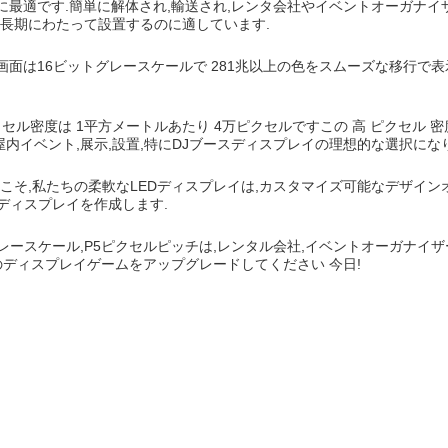
に最適です.簡単に解体され,輸送され,レンタ会社やイベントオーガナイ
に長期にわたって設置するのに適しています.
画面は16ビットグレースケールで 281兆以上の色をスムーズな移行
ル密度は 1平方メートルあたり 4万ピクセルですこの 高 ピクセル 密度は,
これは,屋内イベント,展示,設置,特にDJブースディスプレイの理想的な選択にな
こそ,私たちの柔軟なLEDディスプレイは,カスタマイズ可能なデザイン
ディスプレイを作成します.
グレースケール,P5ピクセルピッチは,レンタル会社,イベントオーガナイザ
のディスプレイゲームをアップグレードしてください 今日!