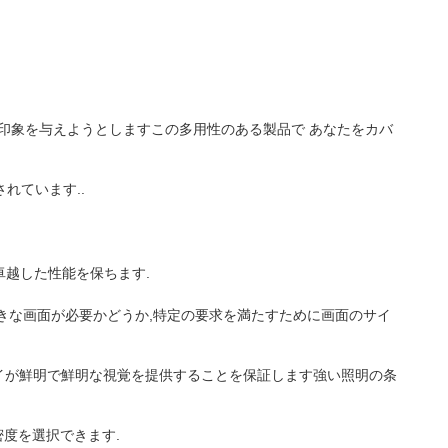
な印象を与えようとしますこの多用性のある製品で あなたをカバ
れています..
卓越した性能を保ちます.
大きな画面が必要かどうか,特定の要求を満たすために画面のサイ
スプレイが鮮明で鮮明な視覚を提供することを保証します強い照明の条
密度を選択できます.