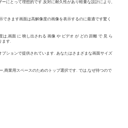
ザーにとって理想的です.反対に耐久性があり軽量な設計により,
で表示できます画面は高解像度の画像を表示するのに最適です驚く
画面 に 映し出される 画像 や ビデオ が どの 距離 で 見 ら
ります.
オプションで提供されています. あなたはさまざまな画面サイズ
ー,商業用スペースのためのトップ選択です. では,なぜ待つので