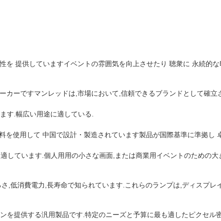
能性を 提供していますイベントの雰囲気を向上させたり 聴衆に 永続的
メーカーですマンレッドは,市場において,信頼できるブランドとして確立さ
ます.幅広い用途に適している.
質の材料を使用して 中国で設計・製造されています製品が国際基準に準拠し 
途に適しています.個人用用の小さな画面,または商業用イベントのための
高い明るさ,低消費電力,長寿命で知られています.これらのランプは,ディ
ルオプションを提供する汎用製品です.特定のニーズと予算に最も適したピクセル