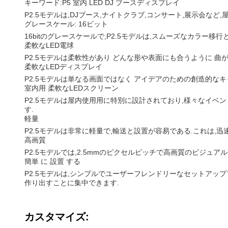
キーワード:P5 室内 LED DJ ブースディスプレイ
P2.5モデルは,DJブース,ナイトクラブ,コンサート,展示会
グレースケール: 16ビット
16bitのグレースケールで,P2.5モデルは,スムーズなカ
柔軟なLED電球
P2.5モデルは柔軟性があり どんな形や表面にも合うように 
柔軟なLEDディスプレイ
P2.5モデルは単なる画面ではなく アイデアのための創造的な
室内用 柔軟なLEDスクリーン
P2.5モデルは屋内使用用に特別に設計されており,様々なイベントや設置
す.
軽量
P2.5モデルは非常に軽量で,輸送と設置が容易である.これは
高画質
P2.5モデルでは,2.5mmのピクセルピッチで高画質のビジュ
簡単 に 設置 する
P2.5モデルは,シンプルでユーザーフレンドリーなセットアッ
作り出すことに集中できます.
カスタマイズ: