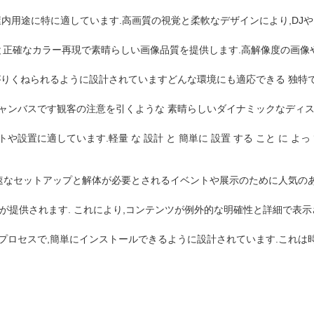
など,屋内用途に特に適しています.高画質の視覚と柔軟なデザインにより,D
ラー移行と正確なカラー再現で素晴らしい画像品質を提供します.高解像度の
曲がりくねられるように設計されていますどんな環境にも適応できる 独特
キャンバスです観客の注意を引くような 素晴らしいダイナミックなディス
に適しています.軽量 な 設計 と 簡単に 設置 する こと に よっ て,一時
,迅速なセットアップと解体が必要とされるイベントや展示のために人気の
アルが提供されます. これにより,コンテンツが例外的な明確性と詳細で表
ププロセスで,簡単にインストールできるように設計されています.これ