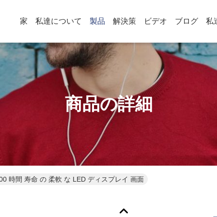
家
私達について
製品
解決策
ビデオ
ブログ
私
商品の詳細
000 時間 寿命 の 柔軟 な LED ディスプレイ 画面