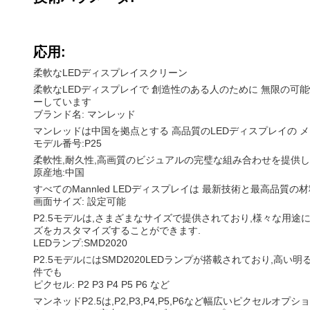
応用:
柔軟なLEDディスプレイスクリーン
柔軟なLEDディスプレイで 創造性のある人のために 無限の可
ーしています
ブランド名: マンレッド
マンレッドは中国を拠点とする 高品質のLEDディスプレイの 
モデル番号:P25
柔軟性,耐久性,高画質のビジュアルの完璧な組み合わせを提供し
原産地:中国
すべてのMannled LEDディスプレイは 最新技術と最高品
画面サイズ: 設定可能
P2.5モデルは,さまざまなサイズで提供されており,様々な用
ズをカスタマイズすることができます.
LEDランプ:SMD2020
P2.5モデルにはSMD2020LEDランプが搭載されており,
件でも
ピクセル: P2 P3 P4 P5 P6 など
マンネッドP2.5は,P2,P3,P4,P5,P6など幅広いピクセ