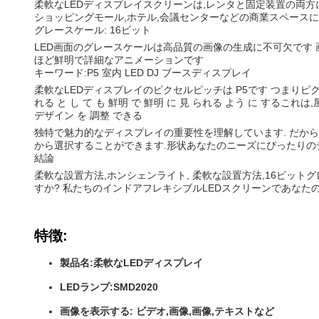
柔軟なLEDディスプレイスクリーンは,レンタと固定装置の両方
ショッピングモール,ホテル,会議センターなどの商業スペース
グレースケール: 16ビット
LED画面のグレースケールは高品質の画像の生成に不可欠です 
ほど鮮明で詳細なアニメーションです
キーワード:P5 室内 LED DJ ブースディスプレイ
柔軟なLEDディスプレイのピクセルピッチは P5です つまりピクセ
れる と し て も 鮮明 で 鮮明 に 見 られる よう に する
デザイン を 調整 できる
独特で魅力的なディスプレイの重要性を理解しています. だから
から選択することができます.形状あなたのニーズにぴったりの
結論
柔軟な設置方法,ホンシェンライト, 柔軟な設置方法,16ビット
すか? 私たちのインドアフレキシブルLEDスクリーンであなた
特徴:
製品名:柔軟なLEDディスプレイ
LEDランプ:SMD2020
画像を表示する: ビデオ,画像,画像,テキストなど