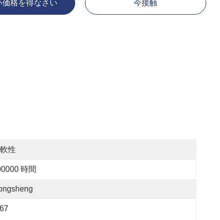
い価格を得なさい
今接触
軟性
00000 時間
ongsheng
P67