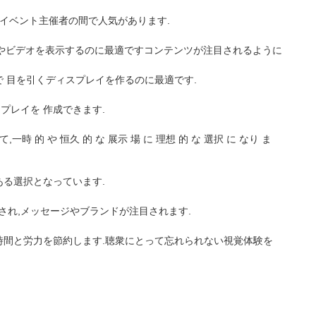
Jやイベント主催者の間で人気があります.
画像やビデオを表示するのに最適ですコンテンツが注目されるように
で 目を引くディスプレイを作るのに最適です.
プレイを 作成できます.
 的 や 恒久 的 な 展示 場 に 理想 的 な 選択 に なり ま
ある選択となっています.
示され,メッセージやブランドが注目されます.
は時間と労力を節約します.聴衆にとって忘れられない視覚体験を