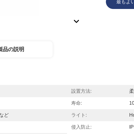
最もよ
製品の説明
設置方法:
柔
寿命:
1
トなど
ライト:
H
侵入防止:
I