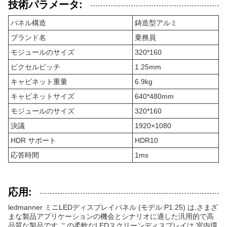
技術パラメータ:
パネル構造
鋳造型アルミ
ブランド名
乗務員
モジュールのサイズ
320*160
ピクセルピッチ
1.25mm
キャビネット重量
6.9kg
キャビネットサイズ
640*480mm
モジュールのサイズ
320*160
決議
1920×1080
HDR サポート
HDR10
応答時間
1ms
応用:
ledmanner ミニLEDディスプレイパネル (モデル:P1.25) は,さまざ
まな製品アプリケーションの機会とシナリオに適した汎用的で高
品質な製品です.この柔軟なLEDスクリーンディスプレイは,室内環