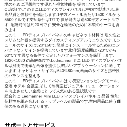
境のために理想的です優れた視覚性能を 提供しています
CE認証で,このミニLEDディスプレイパネルは中国で製造され,最
高品質と信頼性を保証します.1平方メートルあたり1500ドルから
5500ドルです支払条件はT/Tで,供給能力は週500平方メートルで
す. 配達時間は約20日です.安全な輸送のために木製のケースを含
みます.
このミニLEDディスプレイパネルのキャビネット材料は,耐久性と
スリムな外観を提供するダイカスティングアルミニウムです.モジ
ュールのサイズは320*160で,簡単にインストールするためのコン
パクトなデザインを提供しています.動作温度範囲は -20°Cから
60°Cです異なる条件で安定したパフォーマンスを保証します.
1920×1080 の高解像度で,Ledmanner ミニ LED ディスプレイパネ
ルは鮮明で明確な画像を提供し,幅広いアプリケーションに適して
います.キャビネットサイズは640*480mm,画面のサイズと携帯性
のバランスを整える.
このミニLEDディスプレイパネルは 小売店,ショッピングモール,
空港,ホテル,会議室,そして制御室ビジュアルコミュニケーション
を向上させたい企業にとって人気のある選択肢です
総合的に,Ledmanner Mini LED ディスプレイパネルは,品質,性能,
信頼性を組み合わせるトップレベルの製品です.室内用品に使う価
値のある道具になります.
サポートとサービス