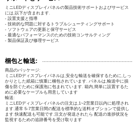
ミニLEDディスプレイパネルの製品技術サポートおよびサービス
には,以下が含まれます.
- 設置支援と指導
- 技術的な問題に対するトラブルシューティングサポート
- ソフトウェアの更新と保守サービス
- 最適なパフォーマンスのための技術コンサルティング
- 製品保証及び修理サービス
梱包と輸送:
商品のパッケージ:
ミニLEDディスプレイパネルは,安全な輸送を確保するために,しっ
かりとした紙箱に慎重に梱包されています. パネルは,輸送中に損
傷を防ぐために保護泡に包まれています. 箱内,簡単に設置するた
めに必要なケーブルも用意しています
輸送:
ミニLEDディスプレイパネルの注文は,1~2営業日以内に処理され
ます.通常 5-7営業日間の配送を標準的な送料オプションで提供し
ます.快速配送も可能です.注文が発送されたら 配送の進捗状況を
監視するための追跡番号を受け取ります