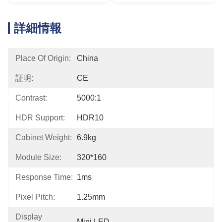
詳細情報
Place Of Origin:
China
証明:
CE
Contrast:
5000:1
HDR Support:
HDR10
Cabinet Weight:
6.9kg
Module Size:
320*160
Response Time:
1ms
Pixel Pitch:
1.25mm
Display
Mini LED