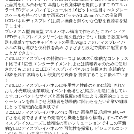
た品質を組み合わせて 卓越した視覚体験を提供しますこのフルカ
ラーLEDディスプレイモジュールは,16ビットの注目すべきグレー
スケールを持っています画素のピッチが1.25mmで,この産業用
LCDパネルディスプレイは,鋭い画像と鮮やかな色彩を視聴者を魅
了します.
プレミアム型 鋳造型 アルミパネル構造で作られた このインドア
LEDディスプレイスクリーンは 耐久性だけでなく軽量で 設置や輸
送も簡単です6のキャビネットの重量.9kgは,このディスプレイパ
ネルの持ち運びと便利性を高め,さまざまな設定で柔軟に配置する
ことができます.
このLEDディスプレイの特徴の一つは 5000の印象的なコントラス
ト比です1広告,エンターテイメント,または情報表示のために使用
されても,このミニLEDディスプレイパネルは 注目され 永続的な
印象を残す 素晴らしい視覚的な映像を 提供することに優れていま
す.
このLEDディスプレイパネルは多用性と性能のために設計されて
おり,小売環境,企業環境,イベント会場など,幅広い用途に適してい
ます.コンパクトなサイズと高解像度の機能により,視覚的コミュニ
ケーションを向上させ,視聴者を効果的に関わらせたい企業や組織
にとって理想的な選択肢です.
ミニLEDディスプレイパネルでは 優れた画像品質,信頼性,使いや
すさを期待できますその先進的な機能と堅牢な構造は,すべてのデ
ィスプレイのニーズに信頼性の高いソリューションですこの革新
的なLEDディスプレイパネルで 可能性を探索し ビジュアルコンテ
ンツを 新しい高度に高めましょう