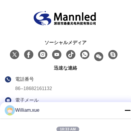
ソーシャルメディア
迅速な連絡
電話番号
86--18682161132
電子メール
william.xue@foxmail.com
William.xue
アドレス
3階 建物1 ホンファ・ジアトリハイテクパーク タントーコミ
10:33 AM